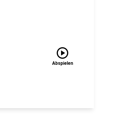
play_circle
Abspielen