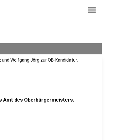
menu
z und Wolfgang Jörg zur OB-Kandidatur.
as Amt des Oberbürgermeisters.