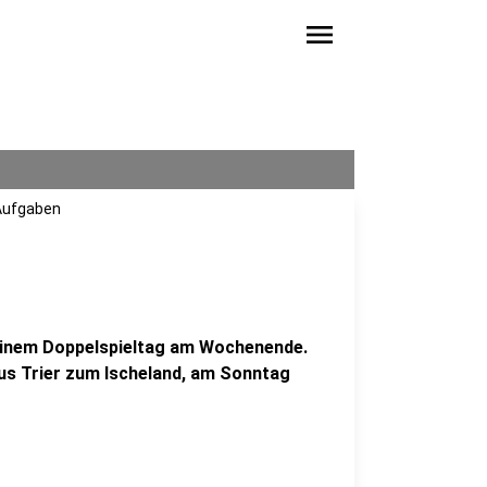
menu
Aufgaben
 einem Doppelspieltag am Wochenende.
us Trier zum Ischeland, am Sonntag