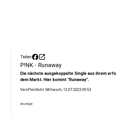
open_in_new
Teilen:
P!NK - Runaway
Die nächste ausgekoppelte Single aus ihrem erf
dem Markt. Hier kommt "Runaway".
Veröffentlicht:
Mittwoch, 12.07.2023 09:53
Anzeige