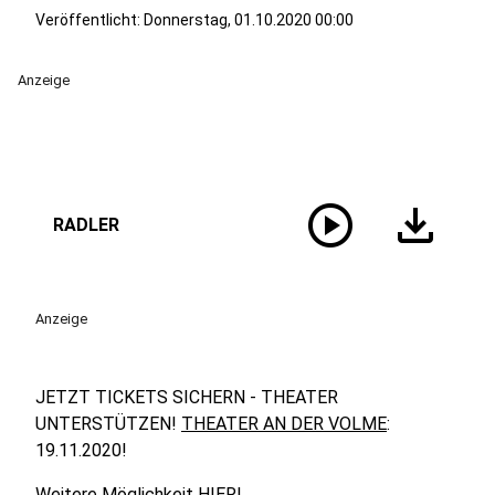
Veröffentlicht:
Donnerstag, 01.10.2020 00:00
Anzeige
play_circle
download
RADLER
Anzeige
JETZT TICKETS SICHERN - THEATER
UNTERSTÜTZEN!
THEATER AN DER VOLME
:
19.11.2020!
Weitere Möglichkeit
HIER
!