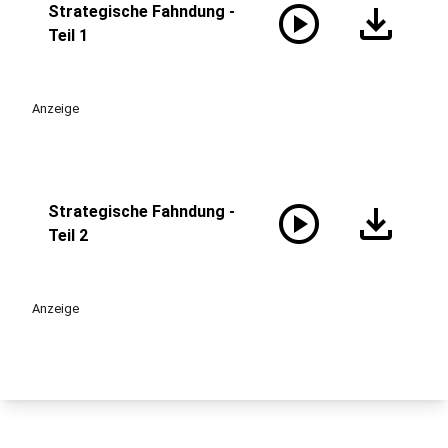
play_circle
download
Strategische Fahndung -
Teil 1
Anzeige
play_circle
download
Strategische Fahndung -
Teil 2
Anzeige