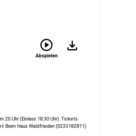
play_circle
download
Abspielen
 20 Uhr (Einlass 18.30 Uhr). Tickets
irekt Beim Haus Waldfrieden (0233182811)