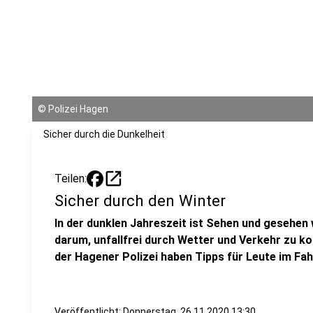
©
Polizei Hagen
Sicher durch die Dunkelheit
open_in_new
Teilen:
Sicher durch den Winter
In der dunklen Jahreszeit ist Sehen und gesehen
darum, unfallfrei durch Wetter und Verkehr zu 
der Hagener Polizei haben Tipps für Leute im Fa
Veröffentlicht:
Donnerstag, 26.11.2020 13:30