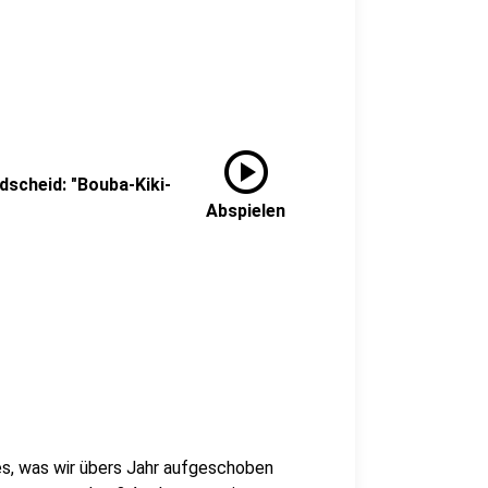
play_circle
dscheid: "Bouba-Kiki-
Abspielen
les, was wir übers Jahr aufgeschoben