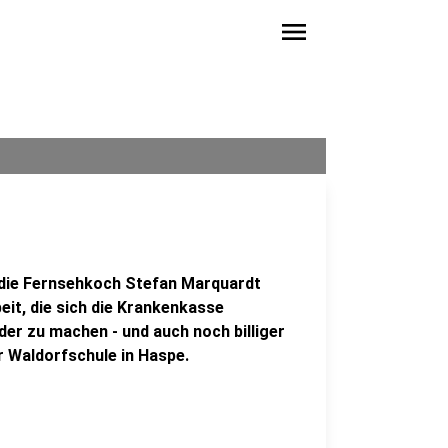
menu
r die Fernsehkoch Stefan Marquardt
beit, die sich die Krankenkasse
er zu machen - und auch noch billiger
r Waldorfschule in Haspe.