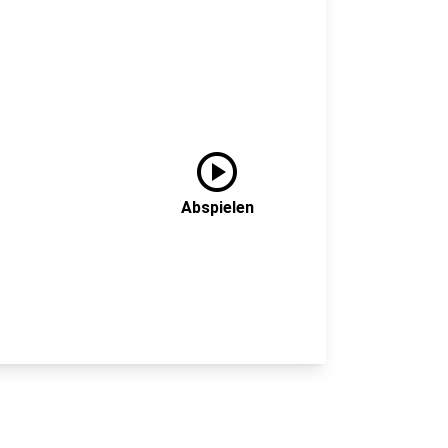
play_circle
Abspielen