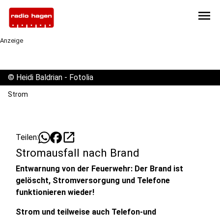
menu
Anzeige
©
Heidi Baldrian - Fotolia
Strom
open_in_new
Teilen:
Stromausfall nach Brand
Entwarnung von der Feuerwehr: Der Brand ist
gelöscht, Stromversorgung und Telefone
funktionieren wieder!
Strom und teilweise auch Telefon-und