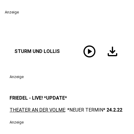
Anzeige
play_circle
download
STURM UND LOLLIS
Anzeige
FRIEDEL - LIVE! *UPDATE*
THEATER AN DER VOLME
: *NEUER TERMIN*
24.2.22
Anzeige