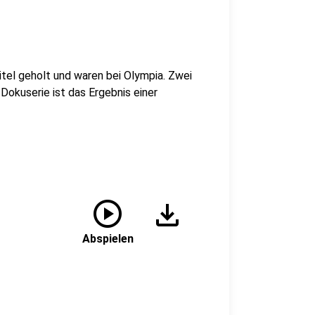
el geholt und waren bei Olympia. Zwei
e Dokuserie ist das Ergebnis einer
play_circle
download
Abspielen