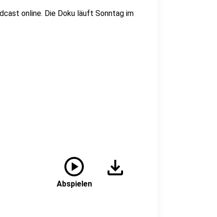
cast online. Die Doku läuft Sonntag im
play_circle
download
Abspielen