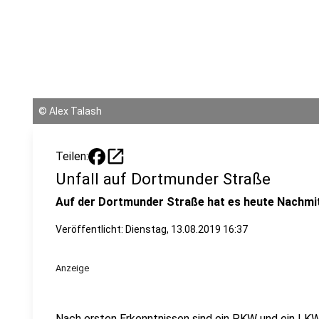
©
Alex Talash
open_in_new
Teilen:
Unfall auf Dortmunder Straße
Auf der Dortmunder Straße hat es heute Nachmit
Veröffentlicht:
Dienstag, 13.08.2019 16:37
Anzeige
Nach ersten Erkenntnissen sind ein PKW und ein LKW 