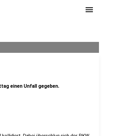
menu
tag einen Unfall gegeben.
kollidiert. Dabei überschlug sich der PKW