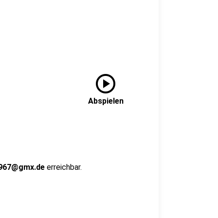
play_circle
Abspielen
1967@gmx.de
erreichbar.