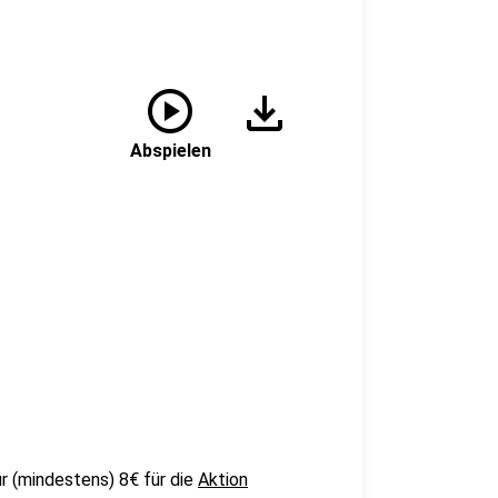
play_circle
download
Abspielen
r (mindestens) 8€ für die
Aktion