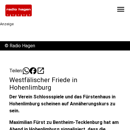
menu
Anzeige
©
Radio Hagen
open_in_new
Teilen:
Westfälischer Friede in
Hohenlimburg
Der Verein Schlossspiele und das Fürstenhaus in
Hohenlimburg scheinen auf Annäherungskurs zu
sein.
Maximilian Fürst zu Bentheim-Tecklenburg hat am
Abend in Hohenlimburg signalisiert, dass die