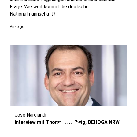
Frage: Wie weit kommt die deutsche
Nationalmannschaft?
Anzeige
José Narciandi
play_circle
Interview mit Thorsten Hellwig, DEHOGA NRW