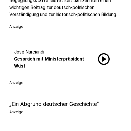
Begegnungsstätte leistet seit Jahrzehnten einen
wichtigen Beitrag zur deutsch-polnischen
Verständigung und zur historisch-politischen Bildung.
Anzeige
José Narciandi
play_circle
Gespräch mit Ministerpräsident
Wüst
Anzeige
„Ein Abgrund deutscher Geschichte“
Anzeige