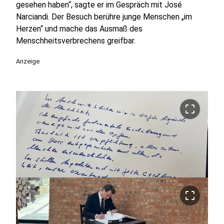
gesehen haben“, sagte er im Gespräch mit José
Narciandi. Der Besuch berühre junge Menschen „im
Herzen“ und mache das Ausmaß des
Menschheitsverbrechens greifbar.
Anzeige
crop_free
crop_free