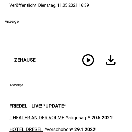
Veröffentlicht:
Dienstag, 11.05.2021 16:39
Anzeige
play_circle
download
ZEHAUSE
Anzeige
FRIEDEL - LIVE! *UPDATE*
THEATER AN DER VOLME
: *abgesagt*
20.5.2021
!
HOTEL DRESEL
: *verschoben*
29.1.2022
!