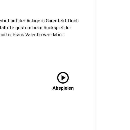
erbot auf der Anlage in Garenfeld. Doch
staltete gestern beim Rückspiel der
rter Frank Valentin war dabei:
play_circle
Abspielen