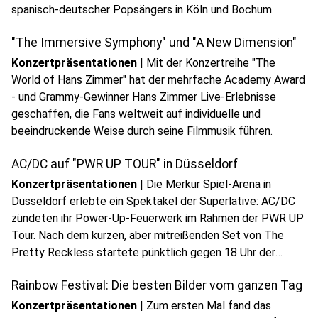
spanisch-deutscher Popsängers in Köln und Bochum.
"The Immersive Symphony" und "A New Dimension"
Konzertpräsentationen
|
Mit der Konzertreihe "The
World of Hans Zimmer" hat der mehrfache Academy Award
- und Grammy-Gewinner Hans Zimmer Live-Erlebnisse
geschaffen, die Fans weltweit auf individuelle und
beeindruckende Weise durch seine Filmmusik führen.
AC/DC auf "PWR UP TOUR" in Düsseldorf
Konzertpräsentationen
|
Die Merkur Spiel-Arena in
Düsseldorf erlebte ein Spektakel der Superlative: AC/DC
zündeten ihr Power‑Up-Feuerwerk im Rahmen der PWR UP
Tour. Nach dem kurzen, aber mitreißenden Set von The
Pretty Reckless startete pünktlich gegen 18 Uhr der
Headliner - zur großen Freude tausender Fans aus NRW und
Rainbow Festival: Die besten Bilder vom ganzen Tag
ganz Europa.
Konzertpräsentationen
|
Zum ersten Mal fand das