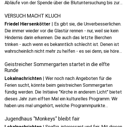
play_circle
Abläufe von der Spende über die Blutuntersuchung bis zur
Audio anhören
Verarbeitung und Vorbereitung für die Transfusion erhalten.
VERSUCH MACHT KLUCH
Friedel Hiersenkötter
|
Es gibt sie, die Unverbesserlichen.
Die immer wieder vor die Glastür rennen - nur, weil sie kein
Hindernis darin erkennen. Die auch das letzte Bierchen
trinken - auch wenn es bekanntlich schlecht ist. Denen ist
play_circle
wahrscheinlich nicht mehr zu helfen - es sei denn, sie hören
Audio anhören
Friedel Hiersenkötter aufmerksam zu...
Geistreicher Sommergarten startet in die elfte
Runde
Lokalnachrichten
|
Wer noch nach Angeboten für die
Ferien sucht, könnte beim geistreichen Sommergarten
fündig werden. Die Initiaive "Kirche in anderem Licht" bietet
dieses Jahr zum elften Mal ein kulturelles Programm. Wir
haben uns mal umgehört, welche Programmpunkte
Besucher dieses Jahr so erwarten.
Jugendhaus "Monkeys" bleibt fair
Lokalnachrichten
|
Spaßig, interessant und fair. Mit diesen