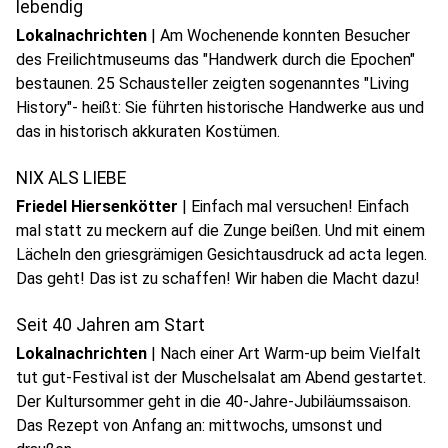
lebendig
Lokalnachrichten
|
Am Wochenende konnten Besucher
des Freilichtmuseums das "Handwerk durch die Epochen"
bestaunen. 25 Schausteller zeigten sogenanntes "Living
History"- heißt: Sie führten historische Handwerke aus und
play_circle
das in historisch akkuraten Kostümen.
Audio anhören
NIX ALS LIEBE
Friedel Hiersenkötter
|
Einfach mal versuchen! Einfach
mal statt zu meckern auf die Zunge beißen. Und mit einem
Lächeln den griesgrämigen Gesichtausdruck ad acta legen.
play_circle
Das geht! Das ist zu schaffen! Wir haben die Macht dazu!
Audio anhören
Seit 40 Jahren am Start
Lokalnachrichten
|
Nach einer Art Warm-up beim Vielfalt
tut gut-Festival ist der Muschelsalat am Abend gestartet.
Der Kultursommer geht in die 40-Jahre-Jubiläumssaison.
Das Rezept von Anfang an: mittwochs, umsonst und