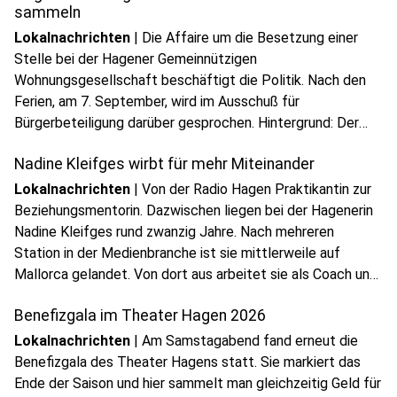
sammeln
Lokalnachrichten
|
Die Affaire um die Besetzung einer
Stelle bei der Hagener Gemeinnützigen
Wohnungsgesellschaft beschäftigt die Politik. Nach den
Ferien, am 7. September, wird im Ausschuß für
Bürgerbeteiligung darüber gesprochen. Hintergrund: Der
Hagener SPD-Unterbezirkschef Timo Schisanowski will
Nadine Kleifges wirbt für mehr Miteinander
demnächst bei der HaGeWe eine gut dotierte Stelle
antreten.
Lokalnachrichten
|
Von der Radio Hagen Praktikantin zur
Beziehungsmentorin. Dazwischen liegen bei der Hagenerin
Nadine Kleifges rund zwanzig Jahre. Nach mehreren
Station in der Medienbranche ist sie mittlerweile auf
Mallorca gelandet. Von dort aus arbeitet sie als Coach und
Beziehungsmentorin.
Benefizgala im Theater Hagen 2026
Lokalnachrichten
|
Am Samstagabend fand erneut die
Benefizgala des Theater Hagens statt. Sie markiert das
Ende der Saison und hier sammelt man gleichzeitig Geld für