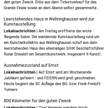
den guten Zweck. Erlös aus dem Ticketverkauf für das
Grande Finale sowie an dem Abend selbst gesammelte
Spenden gehen wie immer an die Hagener AIDS-Hilfe
Leerstehendes Haus in Wehringhausen wird zur
sowie an Luthers Waschsalon.
Kunstaustellung
Lokalnachrichten
|
Am Freitag eröffnete der erste
fliegende Salon. Die wandernde Kunstaustellung rund um
ein Künstlerkollektiv aus Wehringhausen schuf aus dem
leerstehenden Haus des ehemaligen SIHK Geschäftsführer
Runar Enwaldt ein Gesamtkunstwerk. Insgesamt 9 Künstler
aus Hagen und NRW stellten in den ehemaligen
Ausnahmezustand auf Emst
Wohnräumen ihre Kunst aus.
Lokalnachrichten
|
Auf Emst wird am Wochenende
Jubliäum gefeiert - und FEIERN wird groß geschrieben.
Heute beginnt die 50. Auflage des BG- bzw. Fredi-Freiluft-
Turniers.
800 Kilometer für den guten Zweck
Lokalnachrichten
|
Zwei Hagener wandern durch