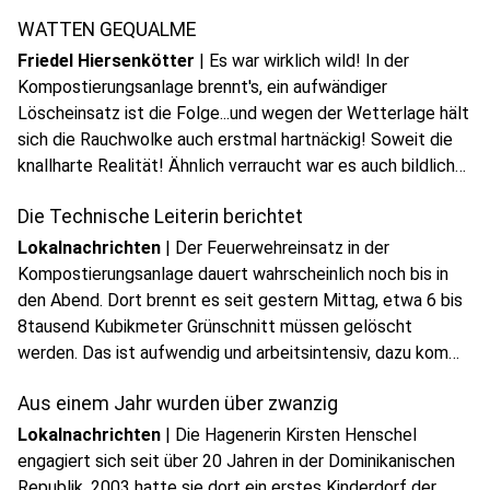
Woche überholt. Die Hagenerin Jenny Fuhrmann ist
WATTEN GEQUALME
Vorsitzende vom Michael Jackson Fanclub Malibu.
Friedel Hiersenkötter
|
Es war wirklich wild! In der
Kompostierungsanlage brennt's, ein aufwändiger
Löscheinsatz ist die Folge...und wegen der Wetterlage hält
sich die Rauchwolke auch erstmal hartnäckig! Soweit die
knallharte Realität! Ähnlich verraucht war es auch bildlich
gesprochen, wegen diverser Skandälchen! Überall im
Die Technische Leiterin berichtet
Land...aber auch hier in Hagen!
Lokalnachrichten
|
Der Feuerwehreinsatz in der
Kompostierungsanlage dauert wahrscheinlich noch bis in
den Abend. Dort brennt es seit gestern Mittag, etwa 6 bis
8tausend Kubikmeter Grünschnitt müssen gelöscht
werden. Das ist aufwendig und arbeitsintensiv, dazu kommt
die Hitze des heutigen Tages.
Aus einem Jahr wurden über zwanzig
Lokalnachrichten
|
Die Hagenerin Kirsten Henschel
engagiert sich seit über 20 Jahren in der Dominikanischen
Republik. 2003 hatte sie dort ein erstes Kinderdorf der