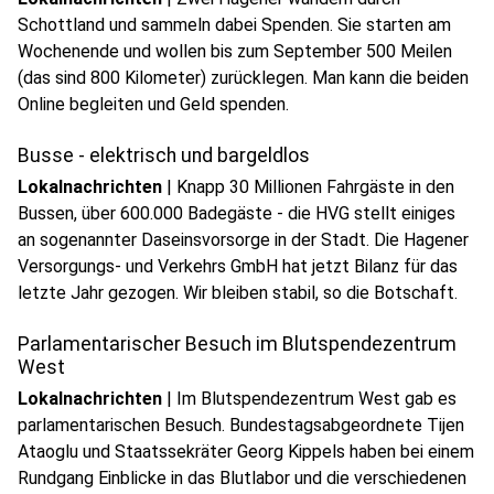
Schottland und sammeln dabei Spenden. Sie starten am
Wochenende und wollen bis zum September 500 Meilen
(das sind 800 Kilometer) zurücklegen. Man kann die beiden
Online begleiten und Geld spenden.
Busse - elektrisch und bargeldlos
Lokalnachrichten
|
Knapp 30 Millionen Fahrgäste in den
Bussen, über 600.000 Badegäste - die HVG stellt einiges
an sogenannter Daseinsvorsorge in der Stadt. Die Hagener
Versorgungs- und Verkehrs GmbH hat jetzt Bilanz für das
play_circle
letzte Jahr gezogen. Wir bleiben stabil, so die Botschaft.
Audio anhören
Parlamentarischer Besuch im Blutspendezentrum
West
Lokalnachrichten
|
Im Blutspendezentrum West gab es
parlamentarischen Besuch. Bundestagsabgeordnete Tijen
Ataoglu und Staatssekräter Georg Kippels haben bei einem
Rundgang Einblicke in das Blutlabor und die verschiedenen