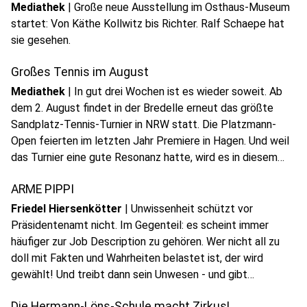
Mediathek
|
Große neue Ausstellung im Osthaus-Museum
startet: Von Käthe Kollwitz bis Richter. Ralf Schaepe hat
play_circle
sie gesehen.
Audio anhören
Großes Tennis im August
Mediathek
|
In gut drei Wochen ist es wieder soweit. Ab
dem 2. August findet in der Bredelle erneut das größte
Sandplatz-Tennis-Turnier in NRW statt. Die Platzmann-
Open feierten im letzten Jahr Premiere in Hagen. Und weil
play_circle
das Turnier eine gute Resonanz hatte, wird es in diesem
Audio anhören
Jahr unter verbesserten Bedingungen wiederholt.
ARME PIPPI
Friedel Hiersenkötter
|
Unwissenheit schützt vor
Präsidentenamt nicht. Im Gegenteil: es scheint immer
häufiger zur Job Description zu gehören. Wer nicht all zu
doll mit Fakten und Wahrheiten belastet ist, der wird
gewählt! Und treibt dann sein Unwesen - und gibt
Interviews zur besten Sendezeit!
Die Hermann-Löns-Schule macht Zirkus!