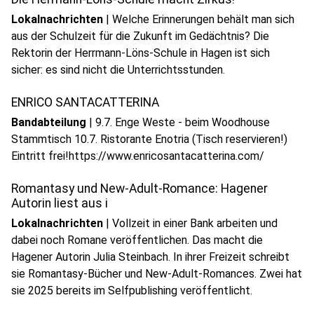
Lokalnachrichten
|
Welche Erinnerungen behält man sich
aus der Schulzeit für die Zukunft im Gedächtnis? Die
Rektorin der Herrmann-Löns-Schule in Hagen ist sich
sicher: es sind nicht die Unterrichtsstunden.
ENRICO SANTACATTERINA
Bandabteilung
|
9.7. Enge Weste - beim Woodhouse
Stammtisch 10.7. Ristorante Enotria (Tisch reservieren!)
play_circle
Eintritt frei!https://www.enricosantacatterina.com/
Audio anhören
Romantasy und New-Adult-Romance: Hagener
Autorin liest aus i
Lokalnachrichten
|
Vollzeit in einer Bank arbeiten und
dabei noch Romane veröffentlichen. Das macht die
Hagener Autorin Julia Steinbach. In ihrer Freizeit schreibt
sie Romantasy-Bücher und New-Adult-Romances. Zwei hat
sie 2025 bereits im Selfpublishing veröffentlicht.