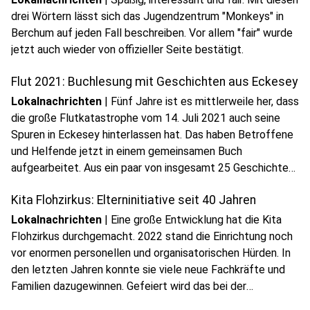
drei Wörtern lässt sich das Jugendzentrum "Monkeys" in
Berchum auf jeden Fall beschreiben. Vor allem "fair" wurde
play_circle
jetzt auch wieder von offizieller Seite bestätigt.
Audio anhören
Flut 2021: Buchlesung mit Geschichten aus Eckesey
Lokalnachrichten
|
Fünf Jahre ist es mittlerweile her, dass
die große Flutkatastrophe vom 14. Juli 2021 auch seine
Spuren in Eckesey hinterlassen hat. Das haben Betroffene
und Helfende jetzt in einem gemeinsamen Buch
play_circle
aufgearbeitet. Aus ein paar von insgesamt 25 Geschichten
Audio anhören
wurde am Dienstag, den 14.7.26, im Werkhof vorgelesen.
Kita Flohzirkus: Elterninitiative seit 40 Jahren
Dazu kamen alle Beteiligten zusammen.
Lokalnachrichten
|
Eine große Entwicklung hat die Kita
Flohzirkus durchgemacht. 2022 stand die Einrichtung noch
vor enormen personellen und organisatorischen Hürden. In
den letzten Jahren konnte sie viele neue Fachkräfte und
play_circle
Familien dazugewinnen. Gefeiert wird das bei der
Audio anhören
Jubiläumsfeier am Samstag, den 18.7.26, von 15:30-18 Uhr.