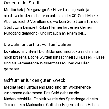
Oasen in der Stadt
Mediathek
|
Die ganz große Hitze ist es gerade ja
nicht...wir kratzen eher von unten an der 30-Grad-Marke.
Aber es reicht! Vor allem da, wo kein Schatten ist...in der
Stadt zum Beispiel! Robin Hiermer hat einen kleinen
Rundgang gemacht - und ist auch an einem der
Trickwasser-Spender vorbeigekommen...wo gerade Mutter
Die Jahrhundertflut vor fünf Jahren
und Tochter ihr Glück versuchen...
Lokalnachrichten
|
Die Bilder und Eindrücke sind immer
noch präsent. Bäche wurden blitzschnell zu Flüssen, Flüsse
sind als verheerende Wassermassen über die Ufer
getreten.
Golfturnier für den guten Zweck
Mediathek
|
Eintausend Euro sind am Wochenende
zusammen gekommen. Das Geld geht an die
Kinderkrebshilfe. Erspielt wurde das Spendengeld beim
Turnier beim Märkischen Golfclub Hagen auf den Höhen