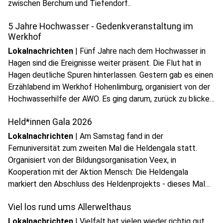
zwischen Berchum und Tiefendorf..
5 Jahre Hochwasser - Gedenkveranstaltung im
Werkhof
Lokalnachrichten
|
Fünf Jahre nach dem Hochwasser in
Hagen sind die Ereignisse weiter präsent. Die Flut hat in
Hagen deutliche Spuren hinterlassen. Gestern gab es einen
Erzählabend im Werkhof Hohenlimburg, organisiert von der
Hochwasserhilfe der AWO. Es ging darum, zurück zu blicken,
Erfahrungen zu teilen und den Blick nach vorne zu richten.
Held*innen Gala 2026
Lokalnachrichten
|
Am Samstag fand in der
Fernuniversität zum zweiten Mal die Heldengala statt.
Organisiert von der Bildungsorganisation Veex, in
Kooperation mit der Aktion Mensch: Die Heldengala
play_circle
markiert den Abschluss des Heldenprojekts - dieses Mal
Audio anhören
mit dem Motto "Mut passt in jede Tasche".
Viel los rund ums Allerwelthaus
Lokalnachrichten
|
Vielfalt hat vielen wieder richtig gut