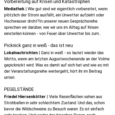
Vorbereitung auf Krisen und Katastrophen
Mediathek
|
Wie gut sind wir eigentlich vorbereitet, wenn
plötzlich der Strom ausfällt, ein Unwetter aufzieht oder
Hochwasser droht?In unserer neuen Gesprächsreihe
sprechen wir darüber, wie wir uns im Alltag auf Krisen
play_circle
einstellen können - von Feuer über Unwetter bis zum
Audio anhören
Stromausfall.
Picknick ganz in weiß - das ist neu
Lokalnachrichten
|
Ganz in weiß - so lautet wieder das
Motto, wenn am letzten Augustwochenende an der Volme
gepicknickt wird. Was es damit auf sich hat und wie es mit
der Veranstaltungsreihe weitergeht, hört ihr im Beitrag
play_circle
unten:
Audio anhören
PEGELSTÄNDE
Friedel Hiersenkötter
|
Viele Rasenflächen sehen aus
Strohballen in sehr schlechtem Zustand. Und das, schon
bevor die Wildschweine zu Besuch waren. Es ist einfach