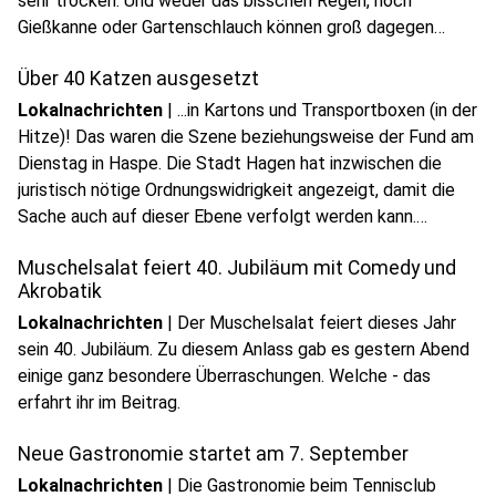
sehr trocken. Und weder das bisschen Regen, noch
Gießkanne oder Gartenschlauch können groß dagegen
anstinken. Trockenheit ist überall Thema - für Friedel von
Über 40 Katzen ausgesetzt
Haus aus eine Horrorvorstellung!
Lokalnachrichten
|
...in Kartons und Transportboxen (in der
Hitze)! Das waren die Szene beziehungsweise der Fund am
Dienstag in Haspe. Die Stadt Hagen hat inzwischen die
juristisch nötige Ordnungswidrigkeit angezeigt, damit die
play_circle
Sache auch auf dieser Ebene verfolgt werden kann.
Audio anhören
Unterdessen kümmert sich das Tierheim um die Katzen.
Muschelsalat feiert 40. Jubiläum mit Comedy und
Akrobatik
Lokalnachrichten
|
Der Muschelsalat feiert dieses Jahr
sein 40. Jubiläum. Zu diesem Anlass gab es gestern Abend
einige ganz besondere Überraschungen. Welche - das
erfahrt ihr im Beitrag.
Neue Gastronomie startet am 7. September
Lokalnachrichten
|
Die Gastronomie beim Tennisclub