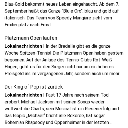
Blau-Gold bekommt neues Leben eingehaucht. Ab dem 7.
September heißt das Ganze "Blu e Oro", blau und gold auf
italienisch. Das Team von Speedy Mangiare zieht vom
Emilienplatz nach Emst.
Platzmann Open laufen
Lokalnachrichten
|
In der Bredelle gibt es die ganze
Woche Spitzen-Tennis! Die Platzmann Open haben gestern
begonnen. Auf der Anlage des Tennis-Clubs Rot-Weiß
Hagen, geht es für den Sieger nicht nur um ein höheres
Preisgeld als im vergangenen Jahr, sondern auch um mehr
ATP-Punkte. Dadurch erfährt das Turnier noch mal eine
Der King of Pop ist zurück
Aufwertung.
Lokalnachrichten
|
Fast 17 Jahre nach seinem Tod
erobert Michael Jackson mit seinen Songs wieder
weltweit die Charts, sein Musical ist ein Riesenerfolg und
das Biopic „Michael“ bricht alle Rekorde, hat sogar
play_circle
Bohemian Rhapsody und Oppenheimer in der letzten
Audio anhören